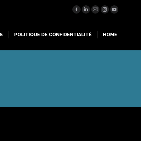
S
POLITIQUE DE CONFIDENTIALITÉ
HOME
Facebook
LinkedIn
Mail
Instagram
YouTube
S
POLITIQUE DE CONFIDENTIALITÉ
HOME
2