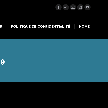
S
POLITIQUE DE CONFIDENTIALITÉ
HOME
Facebook
LinkedIn
Mail
Instagram
YouTube
S
POLITIQUE DE CONFIDENTIALITÉ
HOME
19