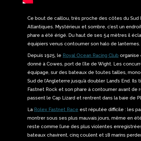
Ce bout de caillou, très proche des côtes du Sud E
Atlantiques. Mystérieux et sombre, c’est un endroit
phare a été érigé. Du haut de ses 54 mètres il écl
équipiers venus contourner son halo de lanternes.
Depuis 1925, le
Royal Ocean Racing Club
organise 
donné à Cowes, port de l’île de Wight. Les concu
équipage, sur des bateaux de toutes tailles, mono
Sud de l’Angleterre jusqu’à doubler Land’s End. Ils 
Fastnet Rock et son phare à contourner avant de re
passent le Cap Lizard et rentrent dans la baie de P
La
Rolex Fastnet Race
est réputée difficile : les
montrer sous ses plus mauvais jours, même en été.
reste comme l’une des plus violentes enregistrées à
bateaux chavirent, cinq coulent et 18 marins perdent