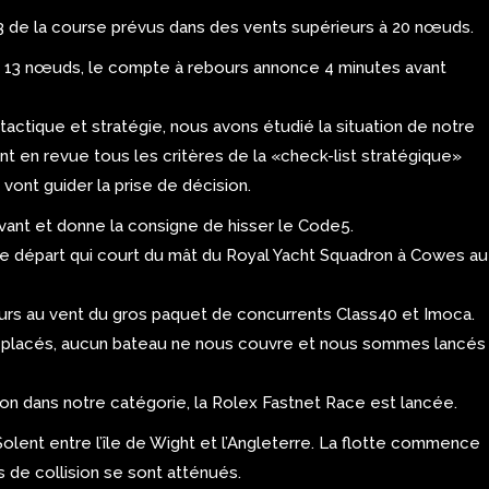
/3 de la course prévus dans des vents supérieurs à 20 nœuds.
à 13 nœuds, le compte à rebours annonce 4 minutes avant
a tactique et stratégie, nous avons étudié la situation de notre
t en revue tous les critères de la «check-list stratégique»
 vont guider la prise de décision.
’avant et donne la consigne de hisser le Code5.
e départ qui court du mât du Royal Yacht Squadron à Cowes au
urs au vent du gros paquet de concurrents Class40 et Imoca.
en placés, aucun bateau ne nous couvre et nous sommes lancés
ion dans notre catégorie, la Rolex Fastnet Race est lancée.
Solent entre l’île de Wight et l’Angleterre. La flotte commence
es de collision se sont atténués.